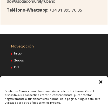
dcl@asociacionruralyrubano
Teléfono-Whatsapp:
+34 91 995 76 05
Navegación:
Inicio
Socios
DCL
Regulación:
Politica de cookies UE
Se utilizan Cookies para almacenar y/o acceder a la información del
dispositivo. No consentir o retirar el consentimiento, puede afectar
Aviso Legal
negativamente al funcionamiento normal de la página. Ningún dato será
utilizado para otros fines si no los propios.